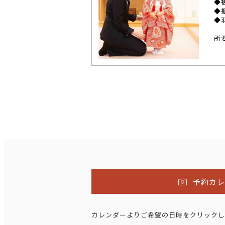
◆
◆
◆
所
予約カ
カレンダーよりご希望の日時をクリックし