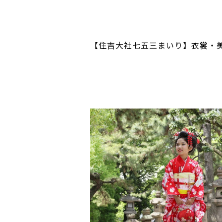
【住吉大社七五三まいり】衣裳・