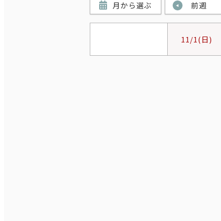
月から選ぶ
前週
11/1
(日)